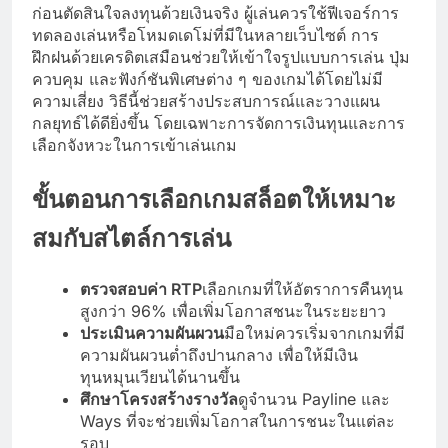
ก่อนตัดสินใจลงทุนด้วยเงินจริง ผู้เล่นควรใช้ฟีเจอร์การ
ทดลองเล่นหรือโหมดเดโม่ที่มีในหลายเว็บไซต์ การ
ฝึกฝนด้วยเครดิตเสมือนช่วยให้เข้าใจรูปแบบการเล่น ปุ่ม
ควบคุม และฟังก์ชันพิเศษต่าง ๆ ของเกมได้โดยไม่มี
ความเสี่ยง วิธีนี้ช่วยสร้างประสบการณ์และวางแผน
กลยุทธ์ได้ดียิ่งขึ้น โดยเฉพาะการจัดการเงินทุนและการ
เลือกจังหวะในการเข้าเล่นเกม
ขั้นตอนการเลือกเกมสล็อตให้เหมาะ
สมกับสไตล์การเล่น
ตรวจสอบค่า RTP
เลือกเกมที่ให้อัตราการคืนทุน
สูงกว่า 96% เพื่อเพิ่มโอกาสชนะในระยะยาว
ประเมินความผันผวน
มือใหม่ควรเริ่มจากเกมที่มี
ความผันผวนต่ำถึงปานกลาง เพื่อให้มีเงิน
ทุนหมุนเวียนได้นานขึ้น
ศึกษาโครงสร้างรางวัล
ดูจำนวน Payline และ
Ways ที่จะช่วยเพิ่มโอกาสในการชนะในแต่ละ
รอบ