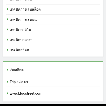
เทคนิคการเล่นสล็อต
เทคนิคการเล่นเกม
เทคนิคคาสิโน
เทคนิคบาคาร่า
เทคนิคสล็อต
เว็บสล็อต
Triple Joker
www.blogstreet.com