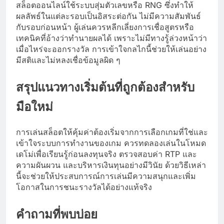
สล็อตออนไลน์ใช้ระบบสุ่มตัวเลขหรือ RNG ซึ่งทำให้
ผลลัพธ์ในแต่ละรอบเป็นอิสระต่อกัน ไม่มีความสัมพันธ์
กับรอบก่อนหน้า ผู้เล่นควรหลีกเลี่ยงการเชื่อสูตรหรือ
เทคนิคที่อ้างว่าทำนายผลได้ เพราะไม่มีทางรู้ล่วงหน้าว่า
เมื่อไหร่จะออกรางวัล การเข้าใจกลไกนี้ช่วยให้เล่นอย่าง
มีสติและไม่หลงเชื่อข้อมูลผิด ๆ
สรุปแนวทางเริ่มต้นที่ถูกต้องสำหรับ
มือใหม่
การเล่นสล็อตให้คุ้มค่าต้องเริ่มจากการเลือกเกมที่ใช่และ
เข้าใจระบบการทำงานของเกม ควรทดลองเล่นในโหมด
เดโม่เพื่อเรียนรู้ก่อนลงทุนจริง ตรวจสอบค่า RTP และ
ความผันผวน และบริหารเงินทุนอย่างมีวินัย ด้วยวิธีเหล่า
นี้จะช่วยให้ประสบการณ์การเล่นมีความสนุกและเพิ่ม
โอกาสในการชนะรางวัลได้อย่างแท้จริง
คำถามที่พบบ่อย