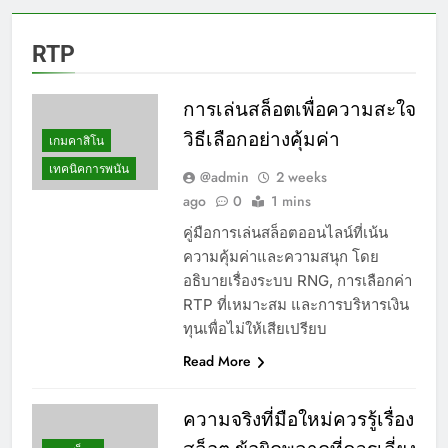
RTP
การเล่นสล็อตเพื่อความสะใจ
วิธีเลือกอย่างคุ้มค่า
เกมคาสิโน
เทคนิคการพนัน
@admin
2 weeks
ago
0
1 mins
คู่มือการเล่นสล็อตออนไลน์ที่เน้น
ความคุ้มค่าและความสนุก โดย
อธิบายเรื่องระบบ RNG, การเลือกค่า
RTP ที่เหมาะสม และการบริหารเงิน
ทุนเพื่อไม่ให้เสียเปรียบ
Read More
ความจริงที่มือใหม่ควรรู้เรื่อง