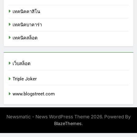
เทคนิคคาสิโน
เทคนิคบาคาร่า
เทคนิคสล็อต
เว็บสล็อต
Triple Joker
www.blogstreet.com
Newsmatic - News WordPress Theme 2026. Powered By
.
BlazeThemes