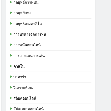
กลยุทธ์การพนัน
กลยุทธ์เกม
กลยุทธ์เกมคาสิโน
การบริหารจัดการทุน
การพนันออนไลน์
การวางแผนการเล่น
คาสิโน
บาคาร่า
วิเคราะห์เกม
สล็อตออนไลน์
อัปเดตเกมออนไลน์