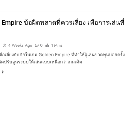
Empire ข้อผิดพลาดที่ควรเลี่ยง เพื่อการเล่นที่
n
4 Weeks Ago
0
1 Mins
ีหลีกเลี่ยงกับดักในเกม Golden Empire ที่ทำให้ผู้เล่นขาดทุนบ่อยครั้ง
ิคปรับจูนระบบให้เล่นแบบเหนือกว่าเกมเดิม