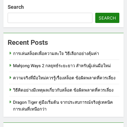
Search
SEARCH
Recent Posts
การเล่นสล็อตเพื่อความสะใจ วิธีเลือกอย่างคุ้มค่า
Mahjong Ways 2 กลยุทธ์ระยะยาว สำหรับผู้เล่นมือใหม่
ความจริงที่มือใหม่ควรรู้เรื่องสล็อต ข้อผิดพลาดที่ควรเลี่ยง
วิธีคิดอย่างมีเหตุผลเกี่ยวกับสล็อต ข้อผิดพลาดที่ควรเลี่ยง
Dragon Tiger คู่มือเริ่มต้น จากประสบการณ์จริงสู่เทคนิค
การเล่นที่เหนือกว่า