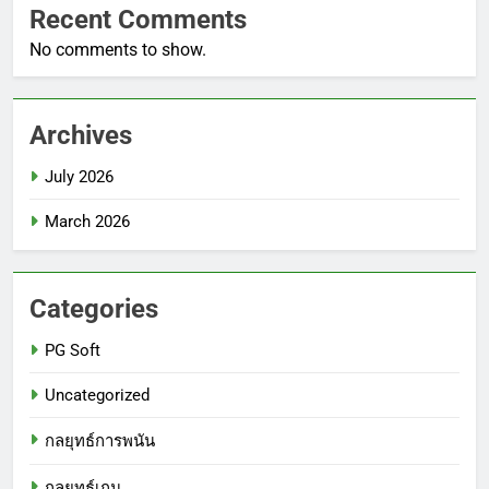
Recent Comments
No comments to show.
Archives
July 2026
March 2026
Categories
PG Soft
Uncategorized
กลยุทธ์การพนัน
กลยุทธ์เกม