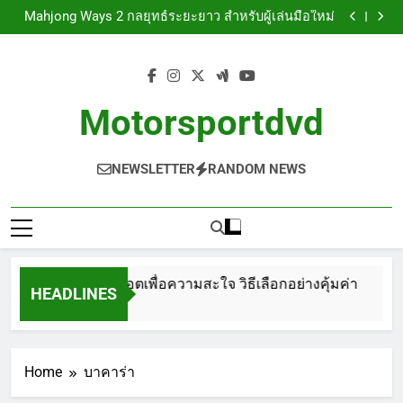
การเล่นสล็อตเพื่อความสะใจ วิธีเลือกอย่างคุ้มค่า
Skip
Mahjong Ways 2 กลยุทธ์ระยะยาว สำหรับผู้เล่นมือใหม่
to
ความจริงที่มือใหม่ควรรู้เรื่องสล็อต ข้อผิดพลาดที่ควรเลี่ยง
วิธีคิดอย่างมีเหตุผลเกี่ยวกับสล็อต ข้อผิดพลาดที่ควรเลี่ยง
content
การเล่นสล็อตเพื่อความสะใจ วิธีเลือกอย่างคุ้มค่า
Mahjong Ways 2 กลยุทธ์ระยะยาว สำหรับผู้เล่นมือใหม่
ความจริงที่มือใหม่ควรรู้เรื่องสล็อต ข้อผิดพลาดที่ควรเลี่ยง
Motorsportdvd
วิธีคิดอย่างมีเหตุผลเกี่ยวกับสล็อต ข้อผิดพลาดที่ควรเลี่ยง
NEWSLETTER
RANDOM NEWS
การเล่นสล็อตเพื่อความสะใจ วิธีเลือกอย่างคุ้มค่า
HEADLINES
3 Weeks Ago
Home
บาคาร่า