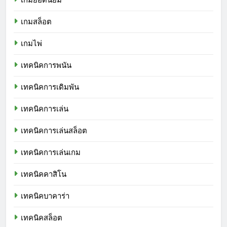
เกมยอดนิยม
เกมสล็อต
เกมไพ่
เทคนิคการพนัน
เทคนิคการเดิมพัน
เทคนิคการเล่น
เทคนิคการเล่นสล็อต
เทคนิคการเล่นเกม
เทคนิคคาสิโน
เทคนิคบาคาร่า
เทคนิคสล็อต