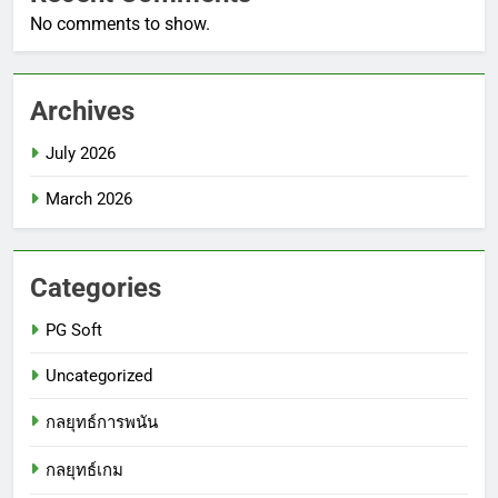
No comments to show.
Archives
July 2026
March 2026
Categories
PG Soft
Uncategorized
กลยุทธ์การพนัน
กลยุทธ์เกม