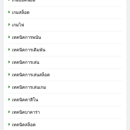
เกมยอดนิยม
เกมสล็อต
เกมไพ่
เทคนิคการพนัน
เทคนิคการเดิมพัน
เทคนิคการเล่น
เทคนิคการเล่นสล็อต
เทคนิคการเล่นเกม
เทคนิคคาสิโน
เทคนิคบาคาร่า
เทคนิคสล็อต