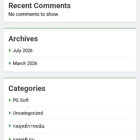
Recent Comments
No comments to show.
Archives
July 2026
March 2026
Categories
PG Soft
Uncategorized
กลยุทธ์การพนัน
กลยุทธ์เกม